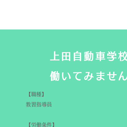
上田自動車学
​働いてみませ
【職種】
教習指導員
【労働条件】