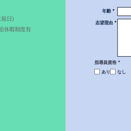
年齢 *
祝日)
志望理由 *
給休暇制度有
O
指導員資格
*
b
あり
なし
r
i
g
a
t
ó
r
i
o