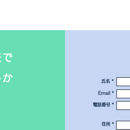
校で
んか
氏名 *
Email *
電話番号 *
住所 *