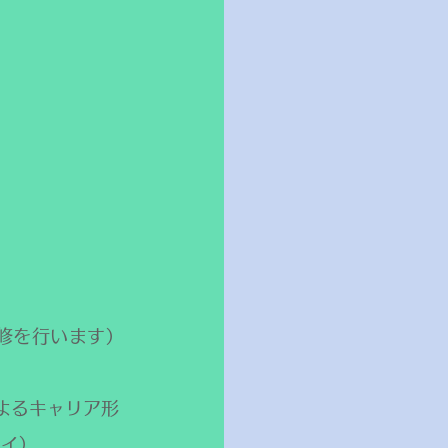
修を行います）
よるキャリア形
のイ）