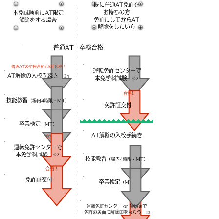
既に普通AT免許を
お持ちの方
本免試験前にAT限定
免許にしてからAT
解除を​する場合
解除をしたい方
普通AT 卒検合格
普通ATの卒検合格と同日OK！
運転免許センターで
AT解除の入校手続き
※1
​本免学科試験
※2
合格!!
技能教習
（場内4時限・MT）
免許証交付
卒業検定
（MT）
AT解除の入校手続き
合格!!
運転免許センターで
​本免学科試験
※2
技能教習
（場内4時限・MT）
合格!!
免許証交付
卒業検定
（MT）
合格!!
運転免許センター or 警察署で
​免許の裏面に解除印をもらう
※3