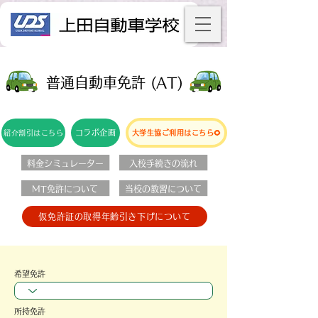
​普通自動車免許 (AT)
コラボ企画
紹介割引はこちら
大学生協ご利用はこちら🌻
料金シミュレーター
入校手続きの流れ
MT免許について
当校の教習について
仮免許証の取得年齢引き下げについて
希望免許
所持免許