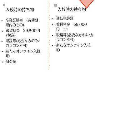
入校時の​持ち物
入校時の​持ち物
運転免許証
卒業証明書 (有効期
教習料金 68,000
限内のもの)
円
※4
教習料金 29,500円
眼鏡等(必要な方のみ/カ
(税込)
ラコン不可)
眼鏡等(必要な方のみ/
​新たなオンライン入校
カラコン不可)
ID
​新たなオンライン入校
ID
身分証
※1 普通ATの卒検合格とAT解除の入校は同日で出来ま
す
※2 本免学科試験は住民票がある住所地（都道府県）
を管轄する試験場でのみ受験可能です
※3 長野県外の方は手続きが出来る場所が異なる可能
性があります
※4 当校で普通ATを卒業されて、概ね1年以内の方は
29,500円(税込) でご入校いただけます