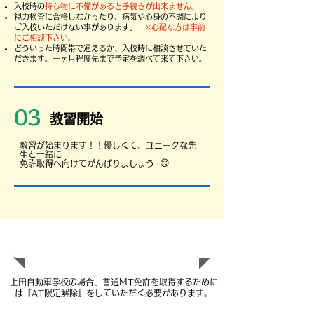
入校時の
持ち物に不備があると手続きが出来ません。
​視力検査に合格しなかったり、病気や心身の不調により
ご入校いただけない事があります。
※心配な方は事前
にご相談下さい。
​どういった時間帯で通えるか、入校時に相談させていた
だきます。一ヶ月程度先まで予定を調べて来て下さい。
03
教習開始
​教習が始まります！！
優しくて、ユニークな先
生と一緒に
😊
免許取得へ向けてがんばりましょう
MT免許の取得方法について
​上田自動車学校の場合、普通MT免許を取得するために
は『AT限定解除』をしていただく必要があります。