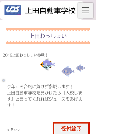
上田わっしょい
2019上田わっしょい参戦！
今年こそ台風に負けず参戦します！
上田自動車学校を見かけたら『入校しま
す』と言ってくれればジュースをあげま
す！
受付終了
仮申込
< Back