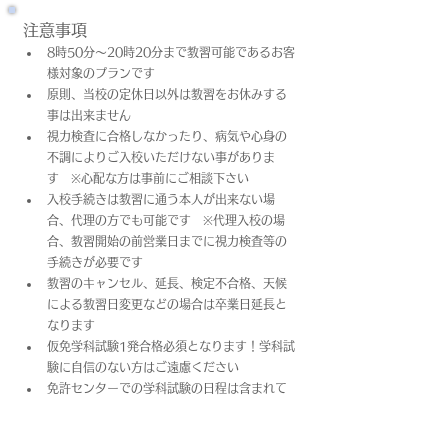
注意事項
8時50分～20時20分まで教習可能であるお客
様対象のプランです
原則、当校の定休日以外は教習をお休みする
事は出来ません
視力検査に合格しなかったり、病気や心身の
不調によりご入校いただけない事がありま
す　※心配な方は事前にご相談下さい
入校手続きは教習に通う本人が出来ない場
合、代理の方でも可能です　※代理入校の場
合、教習開始の前営業日までに視力検査等の
手続きが必要です
教習のキャンセル、延長、検定不合格、天候
による教習日変更などの場合は卒業日​延長と
なります
仮免学科試験1発合格必須となります！学科試
験に自信のない方はご遠慮ください
免許センターでの学科試験の日程は含まれて
おりません
上記料金は教習料金+プラン料金(税込)となっ