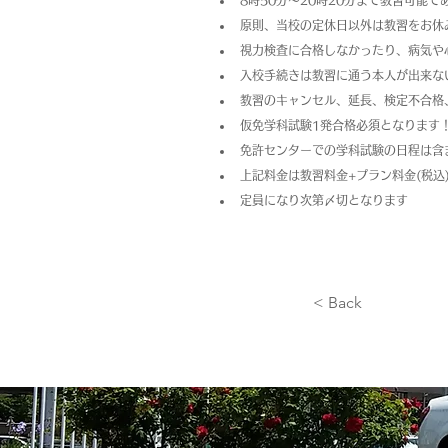
8時50分～20時20分まで教習可能
原則、当校の定休日以外は教習をお休
視力検査に合格しなかったり、病気や
入校手続きは教習に通う本人が出来な
教習のキャンセル、延長、検定不合格
仮免学科試験1発合格必須となります
免許センターでの学科試験の日程は含
上記料金は教習料金+プラン料金(税
定員になり次第〆切となります
< Back