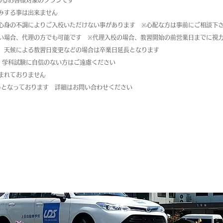
であるお客様対象のプランです
みする事は出来ません
心身の不調によりご入校いただけない事があります　※心配な方は事前にご相談下
い場合、代理の方でも可能です　※代理入校の場合、教習開始の前営業日までに視
、天候による教習日変更などの場合は卒業日​延長となります
！学科試験に自信のない方はご遠慮ください
まれておりません
込)となっております　詳細はお問い合わせください