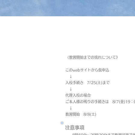
《教習開始までの流れについて》
このwebサイトから仮申込
↓
入校手続き 7/25(土)まで
↓
代理入校の場合
ご本人様の残りの手続きは 8/7(金)19：
↓
教習開始 8/8(土)
注意事項