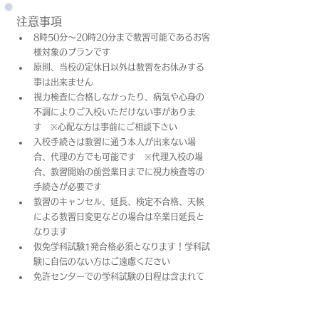
注意事項
8時50分～20時20分まで教習可能であるお客
様対象のプランです
原則、当校の定休日以外は教習をお休みする
事は出来ません
視力検査に合格しなかったり、病気や心身の
不調によりご入校いただけない事がありま
す　※心配な方は事前にご相談下さい
入校手続きは教習に通う本人が出来ない場
合、代理の方でも可能です　※代理入校の場
合、教習開始の前営業日までに視力検査等の
手続きが必要です
教習のキャンセル、延長、検定不合格、天候
による教習日変更などの場合は卒業日​延長と
なります
仮免学科試験1発合格必須となります！学科試
験に自信のない方はご遠慮ください
免許センターでの学科試験の日程は含まれて
おりません
上記料金は教習料金+プラン料金(税込)となっ