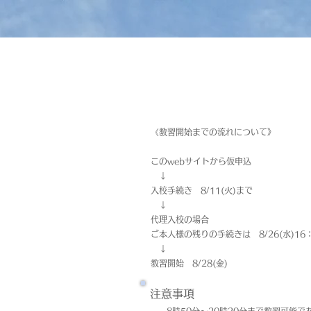
《教習開始までの流れについて》
このwebサイトから仮申込
↓
入校手続き 8/11(火)まで
↓
代理入校の場合
ご本人様の残りの手続きは 8/26(水)16
↓
教習開始 8/28(金)
注意事項