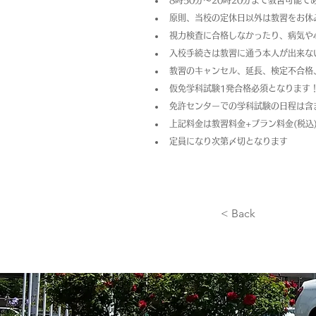
8時50分～20時20分まで教習可能
原則、当校の定休日以外は教習をお休
視力検査に合格しなかったり、病気や
入校手続きは教習に通う本人が出来な
教習のキャンセル、延長、検定不合格
仮免学科試験1発合格必須となります
免許センターでの学科試験の日程は含
上記料金は教習料金+プラン料金(税
定員になり次第〆切となります
< Back