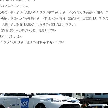
であるお客様対象のプランです
みする事は出来ません
心身の不調によりご入校いただけない事があります　※心配な方は事前にご相談下
い場合、代理の方でも可能です　※代理入校の場合、教習開始の前営業日までに視
、天候による教習日変更などの場合は卒業日​延長となります
！学科試験に自信のない方はご遠慮ください
まれておりません
込)となっております　詳細はお問い合わせください