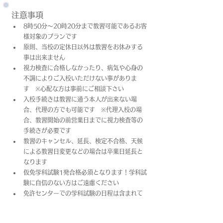
注意事項
8時50分～20時20分まで教習可能であるお客
様対象のプランです
原則、当校の定休日以外は教習をお休みする
事は出来ません
視力検査に合格しなかったり、病気や心身の
不調によりご入校いただけない事がありま
す　※心配な方は事前にご相談下さい
入校手続きは教習に通う本人が出来ない場
合、代理の方でも可能です　※代理入校の場
合、教習開始の前営業日までに視力検査等の
手続きが必要です
教習のキャンセル、延長、検定不合格、天候
による教習日変更などの場合は卒業日​延長と
なります
仮免学科試験1発合格必須となります！学科試
験に自信のない方はご遠慮ください
免許センターでの学科試験の日程は含まれて
おりません
上記料金は教習料金+プラン料金(税込)となっ